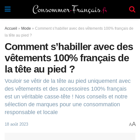
Accueil
»
Mode
»
Comment s’habiller avec des vêtements 100% français de
la tête au pied ?
Comment s’habiller avec des
vêtements 100% français de
la tête au pied ?
Vouloir se vêtir de la tête au pied uniquement avec
des vêtements et des accessoires 100% français
est un véritable casse-tête ! Nos conseils et notre
sélection de marques pour une consommation
responsable et locale
A
18 août 2023
A